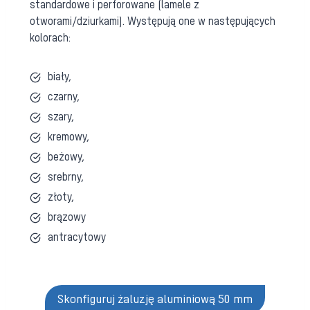
standardowe i perforowane (lamele z
otworami/dziurkami). Występują one w następujących
kolorach:
biały,
czarny,
szary,
kremowy,
beżowy,
srebrny,
złoty,
brązowy
antracytowy
Skonfiguruj żaluzję aluminiową 50 mm