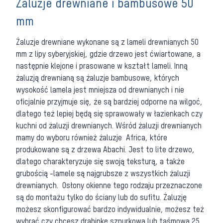
Żaluzje drewniane i bambusowe 50
mm
Żaluzje drewniane wykonane są z lameli drewnianych 50
mm z lipy syberyjskiej, gdzie drzewo jest ćwiartowane, a
następnie klejone i prasowane w kształt lameli. Inną
żaluzją drewnianą są żaluzje bambusowe, których
wysokość lamela jest mniejsza od drewnianych i nie
oficjalnie przyjmuje się, że są bardziej odporne na wilgoć,
dlatego też lepiej będą się sprawowały w łazienkach czy
kuchni od żaluzji drewnianych. Wśród żaluzji drewnianych
mamy do wyboru również żaluzje Africa, które
produkowane są z drzewa Abachi. Jest to lite drzewo,
dlatego charakteryzuje się swoją teksturą, a także
grubością -lamele są najgrubsze z wszystkich żaluzji
drewnianych. Osłony okienne tego rodzaju przeznaczone
są do montażu tylko do ściany lub do sufitu. Żaluzję
możesz skonfigurować bardzo indywidualnie, możesz też
wybrać czy chcesz drabinkę sznurkową lub taśmową 25