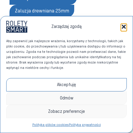
Żaluzja drewniana 25mm
Żaluzja drewniana 50mm
Zarządzaj zgodą
Aby zapewnić jak najlepsze wrażenia, korzystamy z technologii, takich jak
pliki cookie, do przechowywania i/lub uzyskiwania dostępu do informacji o
urządzeniu. Zgoda na te technologie pozwoli nam przetwarzać dane, takie
Tagi
jak zachowanie podczas przeglądania lub unikalne identyfikatory na tej
#
żaluzje 50mm
#
żaluzje aluminiowe
#
żaluzje do kuchni
stronie. Brak wyrażenia zgody lub wycofanie zgody może niekorzystnie
wpisu:
wpłynąć na niektóre cechy i funkcje.
#
żaluzje drewniane
#
żaluzje elektryczne
#
żaluzje na okno
Akceptuję
Odmów
Nawigacja
POPRZEDNI
NASTĘPNY
Plisy | Żaluzje plisowane |
Smart Home w prosty
wpisu
Zobacz preferencje
Harmonijki na oknach
sposób!
Polityka plików cookies
Polityka prywatności