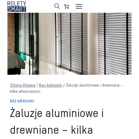
Przejdź
do
treści
Strona Główna
/
Bez kategorii
/
Żaluzje aluminiowe i drewniane –
kilka właściwości
BEZ KATEGORII
Żaluzje aluminiowe i
drewniane – kilka