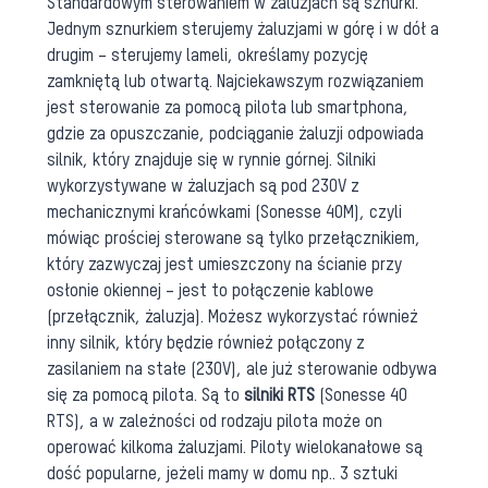
Standardowym sterowaniem w żaluzjach są sznurki.
Jednym sznurkiem sterujemy żaluzjami w górę i w dół a
drugim – sterujemy lameli, określamy pozycję
zamkniętą lub otwartą. Najciekawszym rozwiązaniem
jest sterowanie za pomocą pilota lub smartphona,
gdzie za opuszczanie, podciąganie żaluzji odpowiada
silnik, który znajduje się w rynnie górnej. Silniki
wykorzystywane w żaluzjach są pod 230V z
mechanicznymi krańcówkami (Sonesse 40M), czyli
mówiąc prościej sterowane są tylko przełącznikiem,
który zazwyczaj jest umieszczony na ścianie przy
osłonie okiennej – jest to połączenie kablowe
(przełącznik, żaluzja). Możesz wykorzystać również
inny silnik, który będzie również połączony z
zasilaniem na stałe (230V), ale już sterowanie odbywa
się za pomocą pilota. Są to
silniki RTS
(Sonesse 40
RTS), a w zależności od rodzaju pilota może on
operować kilkoma żaluzjami. Piloty wielokanałowe są
dość popularne, jeżeli mamy w domu np.. 3 sztuki