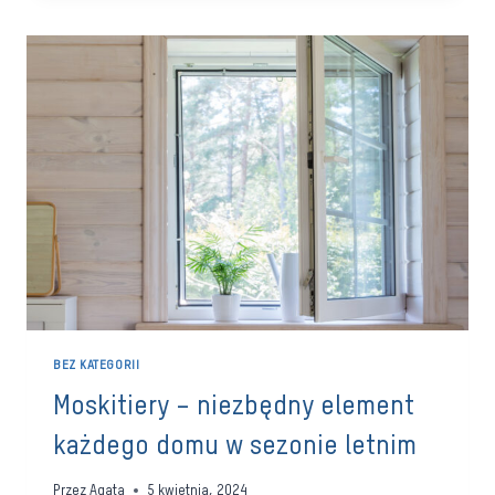
OSŁONY
OKIENNE
DO
KAŻDEGO
TYPU
WNĘTRZA?
BEZ KATEGORII
Moskitiery – niezbędny element
każdego domu w sezonie letnim
Przez
Agata
5 kwietnia, 2024