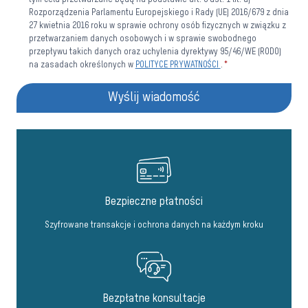
tym celu przetwarzane będą na podstawie art. 6 ust. 1 lit. a)
Rozporządzenia Parlamentu Europejskiego i Rady (UE) 2016/679 z dnia
27 kwietnia 2016 roku w sprawie ochrony osób fizycznych w związku z
przetwarzaniem danych osobowych i w sprawie swobodnego
przepływu takich danych oraz uchylenia dyrektywy 95/46/WE (RODO)
na zasadach określonych w
POLITYCE PRYWATNOŚCI
.
*
Wyślij wiadomość
Bezpieczne płatności
Szyfrowane transakcje i ochrona danych na każdym kroku
Bezpłatne konsultacje