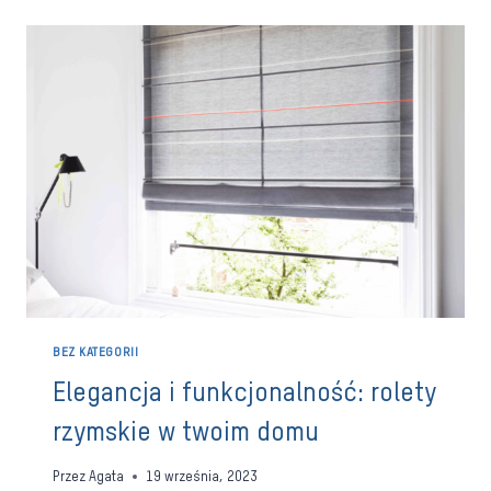
ROLETY
DZIEŃ-
NOC:
KTÓRE
WYBRAĆ
DO
SWOJEGO
WNĘTRZA?
BEZ KATEGORII
Elegancja i funkcjonalność: rolety
rzymskie w twoim domu
Przez
Agata
19 września, 2023