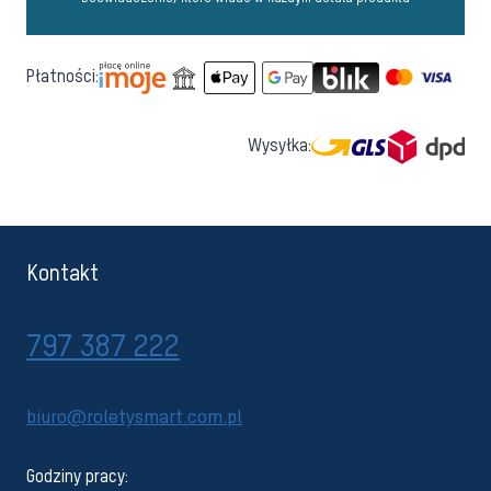
Płatności:
Wysyłka:
Kontakt
797 387 222
biuro@roletysmart.com.pl
Godziny pracy: