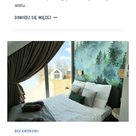
wielu…
ROLETY
DOWIEDZ SIĘ WIĘCEJ
CZY
ŻALUZJE:
KTÓRE
ROZWIĄZANIE
WYBRAĆ?
BEZ KATEGORII