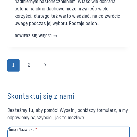
nadmiernym nasłonecznieniem. Właściwie dobrana
osłona na okno dachowe może przynieść wiele
korzyści, dlatego też warto wiedzieć, na co zwrócić
uwagę podczas jej wyboru. Rodzaje osłon…
OKNA
DOWIEDZ SIĘ WIĘCEJ
DACHOWE.
CZYM
JE
OSŁONIĆ?
Nawigacja
NA
Następna
1
2
CO
strony
strona
ZWRÓCIĆ
UWAGĘ?
Skontaktuj się z nami
Jesteśmy tu, aby pomóc! Wypełnij poniższy formularz, a my
odpowiemy najszybciej, jak to możliwe.
Imię i Nazwisko
*