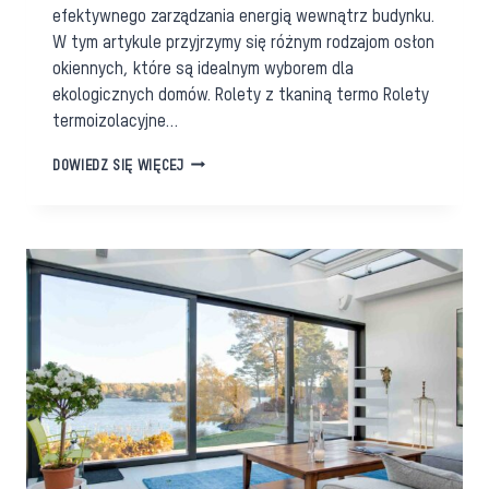
efektywnego zarządzania energią wewnątrz budynku.
W tym artykule przyjrzymy się różnym rodzajom osłon
okiennych, które są idealnym wyborem dla
ekologicznych domów. Rolety z tkaniną termo Rolety
termoizolacyjne…
ENERGOOSZCZĘDNE
DOWIEDZ SIĘ WIĘCEJ
OSŁONY
OKIENNE
–
WYBÓR
DLA
EKOLOGICZNEGO
DOMU