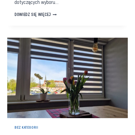
dotyczących wyboru…
JAK
DOWIEDZ SIĘ WIĘCEJ
WYBRAĆ
IDEALNE
OSŁONY
NA
OKNO
BALKONOWE/TARASOWE?
PRAKTYCZNE
PORADY
BEZ KATEGORII