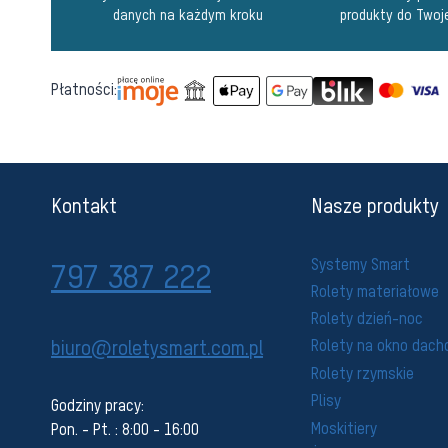
danych na każdym kroku
produkty do Twoj
Płatności:
Kontakt
Nasze produkty
Systemy Smart
797 387 222
Rolety materiałowe
Rolety dzień-noc
biuro@roletysmart.com.pl
Rolety na okno dac
Rolety rzymskie
Plisy
Godziny pracy:
Moskitiery
Pon. - Pt. : 8:00 - 16:00