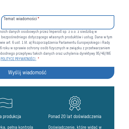
Temat wiadomości
*
ich danych osobowych przez Imperoll sp. z o.o. z siedzibą w
u bezpośredniego dotyczącego własnych produktów i usług. Dane w tym
e art. 6 ust. 1 lit. a) Rozporządzenia Parlamentu Europejskiego i Rady
016 roku w sprawie ochrony osób fizycznych w związku z przetwarzaniem
bodnego przepływu takich danych oraz uchylenia dyrektywy 95/46/WE
w
POLITYCE PRYWATNOŚCI
.
*
Wyślij wiadomość
a produkcja
Ponad 20 lat doświadczenia
ka, pełna kontrola
Doświadczenie, które widać w