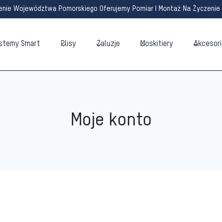
enie Województwa Pomorskiego Oferujemy Pomiar I Montaż Na Życzenie 
stemy Smart
Plisy
Żaluzje
Moskitiery
Akcesori
Moje konto