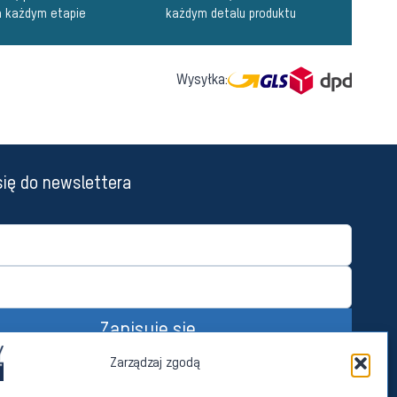
a każdym etapie
każdym detalu produktu
Wysyłka:
się do newslettera
Zapisuję się
 zgodę na przetwarzanie moich danych osobowych przez Imperoll sp. z
Zarządzaj zgodą
iedzibą w Sierakowicach w celach marketingu bezpośredniego
cego własnych produktów i usług. Dane w tym celu przetwarzane będą