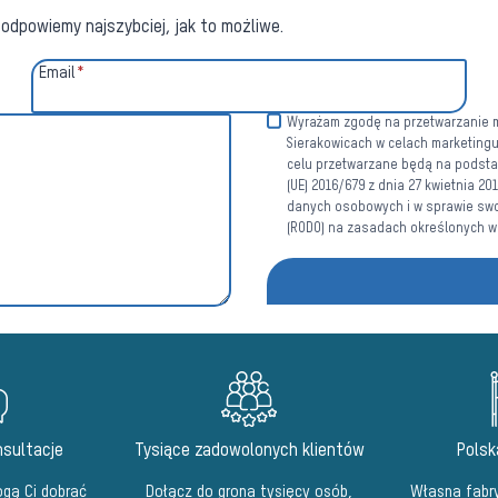
odpowiemy najszybciej, jak to możliwe.
Email
*
Wyrażam zgodę na przetwarzanie mo
Sierakowicach w celach marketing
celu przetwarzane będą na podstawi
(UE) 2016/679 z dnia 27 kwietnia 2
danych osobowych i w sprawie swo
(RODO) na zasadach określonych 
sultacje
Tysiące zadowolonych klientów
Polsk
gą Ci dobrać
Dołącz do grona tysięcy osób,
Własna fabry