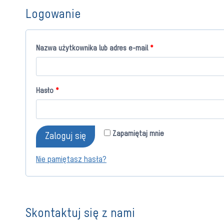
Logowanie
W
Nazwa użytkownika lub adres e-mail
*
y
m
W
Hasło
*
a
y
g
m
a
Zapamiętaj mnie
Zaloguj się
a
n
g
Nie pamiętasz hasła?
e
a
n
e
Skontaktuj się z nami