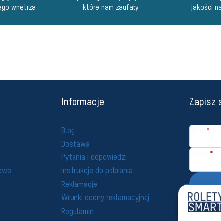
ego wnętrza
które nam zaufały
jakości n
Informacje
Zapisz 
Blog
Imię
*
Dostawa
Email
*
Pytania i odpowiedzi
howe
Instrukcje do pobrania
Reklamacje
Wrunki oceny reklamacyjnej
Wyrażam
o.o. z s
Regulamin
dotyczą