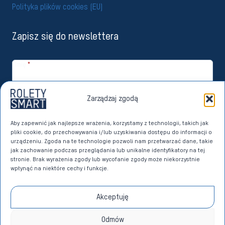
Polityka plików cookies (EU)
Zapisz się do newslettera
Imię
*
Email
*
Zarządzaj zgodą
Zapisuję się
Aby zapewnić jak najlepsze wrażenia, korzystamy z technologii, takich jak
pliki cookie, do przechowywania i/lub uzyskiwania dostępu do informacji o
Wyrażam zgodę na przetwarzanie moich danych osobowych przez
urządzeniu. Zgoda na te technologie pozwoli nam przetwarzać dane, takie
Imperoll sp. z o.o. z siedzibą w Sierakowicach w celach marketingu
jak zachowanie podczas przeglądania lub unikalne identyfikatory na tej
bezpośredniego dotyczącego własnych produktów i usług. Dane w
stronie. Brak wyrażenia zgody lub wycofanie zgody może niekorzystnie
tym celu przetwarzane będą na podstawie art. 6 ust. 1 lit. a)
wpłynąć na niektóre cechy i funkcje.
Rozporządzenia Parlamentu Europejskiego i Rady (UE) 2016/679 z dnia
27 kwietnia 2016 roku w sprawie ochrony osób fizycznych w związku z
przetwarzaniem danych osobowych i w sprawie swobodnego
Akceptuję
przepływu takich danych oraz uchylenia dyrektywy 95/46/WE (RODO)
na zasadach określonych w
POLITYCE PRYWATNOŚCI
.
*
Odmów