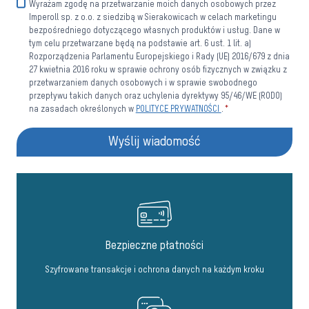
Wyrażam zgodę na przetwarzanie moich danych osobowych przez
Imperoll sp. z o.o. z siedzibą w Sierakowicach w celach marketingu
bezpośredniego dotyczącego własnych produktów i usług. Dane w
tym celu przetwarzane będą na podstawie art. 6 ust. 1 lit. a)
Rozporządzenia Parlamentu Europejskiego i Rady (UE) 2016/679 z dnia
27 kwietnia 2016 roku w sprawie ochrony osób fizycznych w związku z
przetwarzaniem danych osobowych i w sprawie swobodnego
przepływu takich danych oraz uchylenia dyrektywy 95/46/WE (RODO)
na zasadach określonych w
POLITYCE PRYWATNOŚCI
.
*
Wyślij wiadomość
Bezpieczne płatności
Szyfrowane transakcje i ochrona danych na każdym kroku