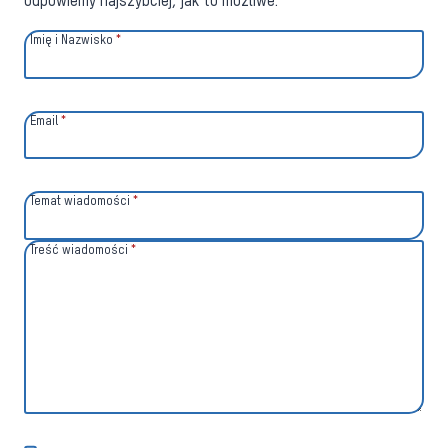
odpowiemy najszybciej, jak to możliwe.
Imię i Nazwisko
*
Email
*
Temat wiadomości
*
Treść wiadomości
*