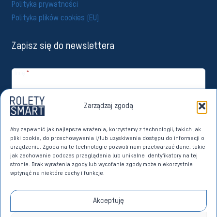
Polityka prywatności
Polityka plików cookies (EU)
Zapisz się do newslettera
Imię
*
Email
*
Zarządzaj zgodą
Zapisuję się
Aby zapewnić jak najlepsze wrażenia, korzystamy z technologii, takich jak
pliki cookie, do przechowywania i/lub uzyskiwania dostępu do informacji o
Wyrażam zgodę na przetwarzanie moich danych osobowych przez
urządzeniu. Zgoda na te technologie pozwoli nam przetwarzać dane, takie
Imperoll sp. z o.o. z siedzibą w Sierakowicach w celach marketingu
jak zachowanie podczas przeglądania lub unikalne identyfikatory na tej
bezpośredniego dotyczącego własnych produktów i usług. Dane w
stronie. Brak wyrażenia zgody lub wycofanie zgody może niekorzystnie
tym celu przetwarzane będą na podstawie art. 6 ust. 1 lit. a)
wpłynąć na niektóre cechy i funkcje.
Rozporządzenia Parlamentu Europejskiego i Rady (UE) 2016/679 z dnia
27 kwietnia 2016 roku w sprawie ochrony osób fizycznych w związku z
przetwarzaniem danych osobowych i w sprawie swobodnego
Akceptuję
przepływu takich danych oraz uchylenia dyrektywy 95/46/WE (RODO)