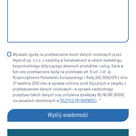
Wyrażam zgodę na przetwarzanie moich danych osobowych przez
Imperoll sp. z o.o. z siedzibą w Sierakowicach w celach marketingu
bezpośredniego dotyczącego własnych produktów i usług. Dane w
tym celu przetwarzane będą na podstawie art. 6 ust. 1 lit. a)
Rozporządzenia Parlamentu Europejskiego i Rady (UE) 2016/679 z dnia
27 kwietnia 2016 roku w sprawie ochrony osób fizycznych w związku z
przetwarzaniem danych osobowych i w sprawie swobodnego
przepływu takich danych oraz uchylenia dyrektywy 95/46/WE (RODO)
na zasadach określonych w
POLITYCE PRYWATNOŚCI
.
*
Wyślij wiadomość