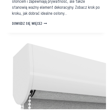
słońcem i zapewniają prywatność, ale także
stanowią ważny element dekoracyjny. Zobacz krok po
kroku, jak dobrać idealne osłony…
JAK
DOWIEDZ SIĘ WIĘCEJ
WYBRAĆ
IDEALNE
OSŁONY
OKIENNE
DO
KAŻDEGO
TYPU
WNĘTRZA?