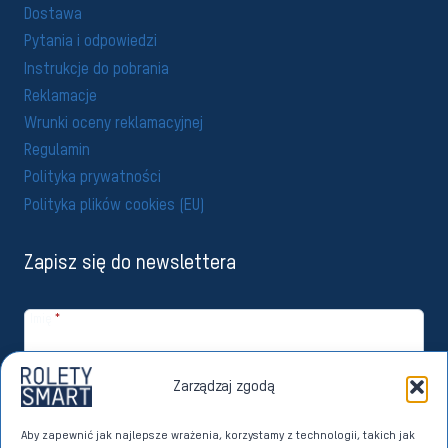
Dostawa
Pytania i odpowiedzi
Instrukcje do pobrania
Reklamacje
Wrunki oceny reklamacyjnej
Regulamin
Polityka prywatności
Polityka plików cookies (EU)
Zapisz się do newslettera
Imię
*
Email
*
Zarządzaj zgodą
Zapisuję się
Aby zapewnić jak najlepsze wrażenia, korzystamy z technologii, takich jak