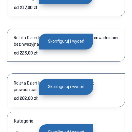
od
217,00
zł
Roleta Dzień Noc w kasecie aluminiowej z prowadnicami
Skonfiguruj i wyceń
bezinwazyjna
od
223,00
zł
Roleta Dzień Noc Prestige w kasecie PCV z
Skonfiguruj i wyceń
prowadnicami bezinwazyjna
od
202,00
zł
Kategorie