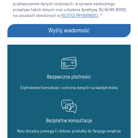
przetwarzaniem danych osobowych i w sprawie swobodnego
przepływu takich danych oraz uchylenia dyrektywy 95/46/WE (RODO)
na zasadach określonych w
POLITYCE PRYWATNOŚCI
.
*
Wyślij wiadomość
Bezpieczne płatności
Szyfrowane transakcje i ochrona danych na każdym kroku
Bezpłatne konsultacje
Nasi doradcy pomogą Ci dobrać produkty do Twojego wnętrza