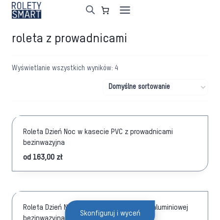
Przejdź
do
treści
roleta z prowadnicami
Wyświetlanie wszystkich wyników: 4
Roleta Dzień Noc w kasecie PVC z prowadnicami
bezinwazyjna
od
163,00
zł
Roleta Dzień Noc w kasecie kwadratowej aluminiowej
Skonfiguruj i wyceń
bezinwazyjna