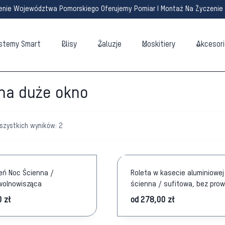
enie Województwa Pomorskiego Oferujemy Pomiar I Montaż Na Życzenie 
stemy Smart
Plisy
Żaluzje
Moskitiery
Akcesori
 na duże okno
szystkich wyników: 2
ień Noc Ścienna /
Roleta w kasecie aluminiowej
wolnowisząca
ścienna / sufitowa, bez pro
0
zł
od
278,00
zł