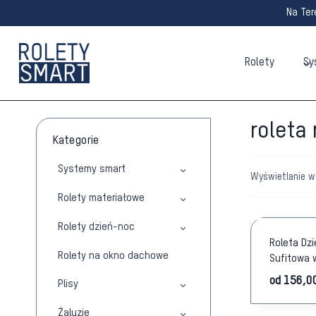
Przejdź
Na Ter
do
treści
Rolety
Sy
roleta
Kategorie
Systemy smart
Wyświetlanie w
Rolety materiałowe
Rolety dzień-noc
Roleta Dz
Rolety na okno dachowe
Sufitowa 
od
156,0
Plisy
Żaluzje