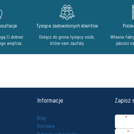
sultacje
Tysiące zadowolonych klientów
Polsk
gą Ci dobrać
Dołącz do grona tysięcy osób,
Własna fabry
ego wnętrza
które nam zaufały
jakości n
Informacje
Zapisz 
Blog
Imię
*
Dostawa
Email
*