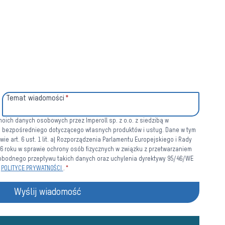
Temat wiadomości
*
ich danych osobowych przez Imperoll sp. z o.o. z siedzibą w
u bezpośredniego dotyczącego własnych produktów i usług. Dane w tym
e art. 6 ust. 1 lit. a) Rozporządzenia Parlamentu Europejskiego i Rady
016 roku w sprawie ochrony osób fizycznych w związku z przetwarzaniem
bodnego przepływu takich danych oraz uchylenia dyrektywy 95/46/WE
w
POLITYCE PRYWATNOŚCI
.
*
Wyślij wiadomość