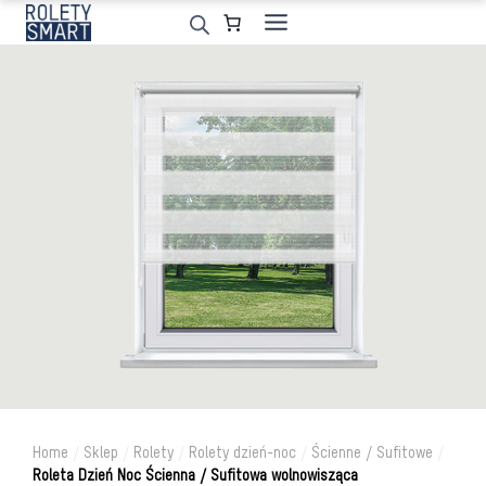
Przejdź
do
treści
Home
/
Sklep
/
Rolety
/
Rolety dzień-noc
/
Ścienne / Sufitowe
/
Roleta Dzień Noc Ścienna / Sufitowa wolnowisząca