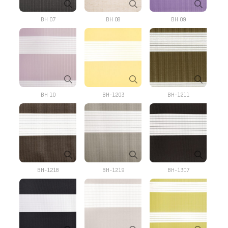
BH 07
BH 08
BH 09
BH 10
BH-1203
BH-1211
BH-1218
BH-1219
BH-1307