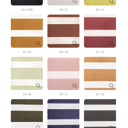
BH 1308
BH 21
BH-31
BH 33
BH-34
BH 35
BH 36
BH 37
BH-38