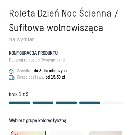
Roleta Dzień Noc Ścienna /
Sufitowa wolnowisząca
na wymiar
KONFIGURACJA PRODUKTU
Dopasuj roletę do Twojego okna
Wysyłka:
do 3 dni roboczych
Koszt dostawy:
od 15,50 zł
Krok
1
z
5
Wybierz grupę kolorystyczną