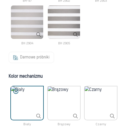
BH-97
BH 2902
BH 2903
BH 2904
BH 2905
Darmowe próbniki
Kolor mechanizmu
Biały
Brązowy
Czarny