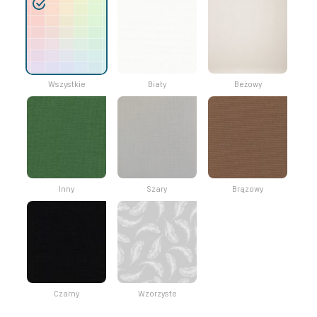
Wszystkie
Biały
Beżowy
Inny
Szary
Brązowy
Czarny
Wzorzyste