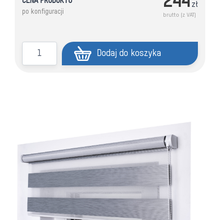
244
CENA PRODUKTU
zł
po konfiguracji
brutto (z VAT)
ilość
Dodaj do koszyka
Roleta
Dzień
Noc
Ścienna
/
Sufitowa
wolnowisząca