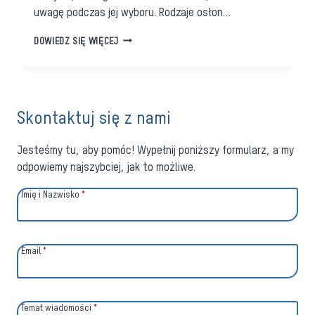
uwagę podczas jej wyboru. Rodzaje osłon…
OKNA
DOWIEDZ SIĘ WIĘCEJ
DACHOWE.
CZYM
JE
OSŁONIĆ?
NA
Skontaktuj się z nami
CO
ZWRÓCIĆ
UWAGĘ?
Jesteśmy tu, aby pomóc! Wypełnij poniższy formularz, a my
odpowiemy najszybciej, jak to możliwe.
Imię i Nazwisko
*
Email
*
Temat wiadomości
*