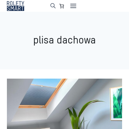
Przejdź
do
treści
plisa dachowa