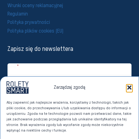
Wrunki oceny reklamacyjnej
Regulamin
Polityka prywatności
Polityka plików cookies (EU)
Zapisz się do newslettera
Imię
*
Email
*
Zarządzaj zgodą
Zapisuję się
Aby zapewnić jak najlepsze wrażenia, korzystamy z technologii, takich jak
pliki cookie, do przechowywania i/lub uzyskiwania dostępu do informacji o
Wyrażam zgodę na przetwarzanie moich danych osobowych przez
urządzeniu. Zgoda na te technologie pozwoli nam przetwarzać dane, takie
Imperoll sp. z o.o. z siedzibą w Sierakowicach w celach marketingu
jak zachowanie podczas przeglądania lub unikalne identyfikatory na tej
bezpośredniego dotyczącego własnych produktów i usług. Dane w
stronie. Brak wyrażenia zgody lub wycofanie zgody może niekorzystnie
tym celu przetwarzane będą na podstawie art. 6 ust. 1 lit. a)
wpłynąć na niektóre cechy i funkcje.
Rozporządzenia Parlamentu Europejskiego i Rady (UE) 2016/679 z dnia