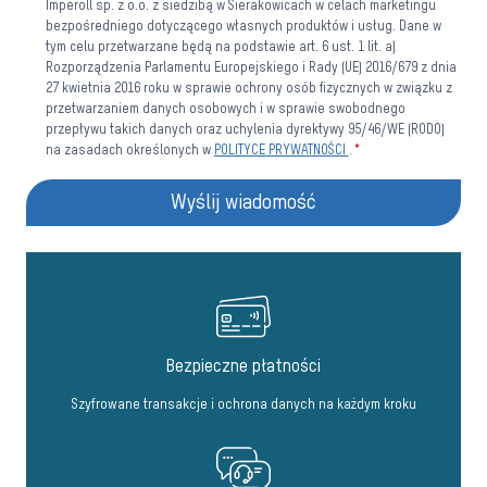
Imperoll sp. z o.o. z siedzibą w Sierakowicach w celach marketingu
bezpośredniego dotyczącego własnych produktów i usług. Dane w
tym celu przetwarzane będą na podstawie art. 6 ust. 1 lit. a)
Rozporządzenia Parlamentu Europejskiego i Rady (UE) 2016/679 z dnia
27 kwietnia 2016 roku w sprawie ochrony osób fizycznych w związku z
przetwarzaniem danych osobowych i w sprawie swobodnego
przepływu takich danych oraz uchylenia dyrektywy 95/46/WE (RODO)
na zasadach określonych w
POLITYCE PRYWATNOŚCI
.
*
Wyślij wiadomość
Bezpieczne płatności
Szyfrowane transakcje i ochrona danych na każdym kroku