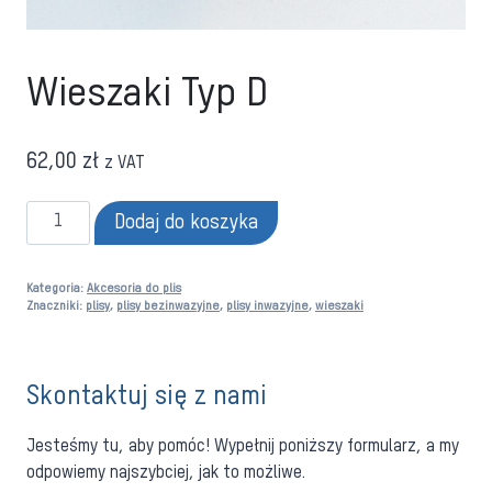
Wieszaki Typ D
62,00
zł
z VAT
ilość
Dodaj do koszyka
Wieszaki
Typ
Kategoria:
Akcesoria do plis
D
Znaczniki:
plisy
,
plisy bezinwazyjne
,
plisy inwazyjne
,
wieszaki
Skontaktuj się z nami
Jesteśmy tu, aby pomóc! Wypełnij poniższy formularz, a my
odpowiemy najszybciej, jak to możliwe.