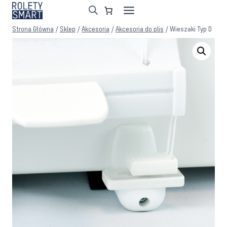
Przejdź
do
Strona Główna
/
Sklep
/
Akcesoria
/
Akcesoria do plis
/
Wieszaki Typ D
treści