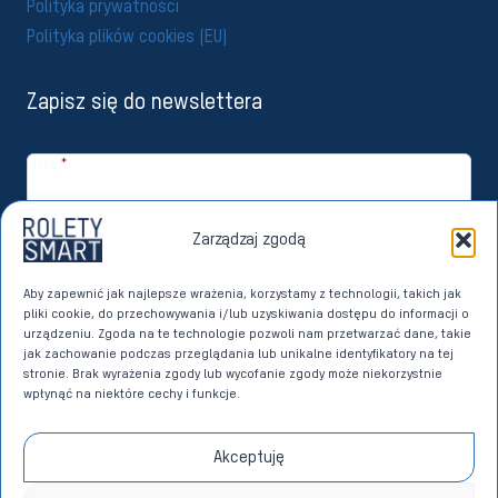
Polityka prywatności
Polityka plików cookies (EU)
Zapisz się do newslettera
Imię
*
Email
*
Zarządzaj zgodą
Zapisuję się
Aby zapewnić jak najlepsze wrażenia, korzystamy z technologii, takich jak
pliki cookie, do przechowywania i/lub uzyskiwania dostępu do informacji o
Wyrażam zgodę na przetwarzanie moich danych osobowych przez
urządzeniu. Zgoda na te technologie pozwoli nam przetwarzać dane, takie
Imperoll sp. z o.o. z siedzibą w Sierakowicach w celach marketingu
jak zachowanie podczas przeglądania lub unikalne identyfikatory na tej
bezpośredniego dotyczącego własnych produktów i usług. Dane w
stronie. Brak wyrażenia zgody lub wycofanie zgody może niekorzystnie
tym celu przetwarzane będą na podstawie art. 6 ust. 1 lit. a)
wpłynąć na niektóre cechy i funkcje.
Rozporządzenia Parlamentu Europejskiego i Rady (UE) 2016/679 z dnia
27 kwietnia 2016 roku w sprawie ochrony osób fizycznych w związku z
przetwarzaniem danych osobowych i w sprawie swobodnego
Akceptuję
przepływu takich danych oraz uchylenia dyrektywy 95/46/WE (RODO)
na zasadach określonych w
POLITYCE PRYWATNOŚCI
.
*