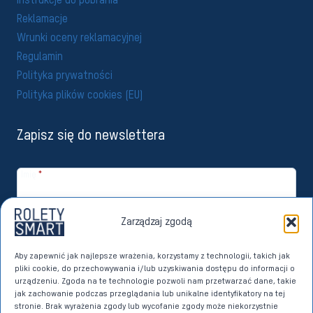
Instrukcje do pobrania
Reklamacje
Wrunki oceny reklamacyjnej
Regulamin
Polityka prywatności
Polityka plików cookies (EU)
Zapisz się do newslettera
Imię
*
Email
*
Zarządzaj zgodą
Zapisuję się
Aby zapewnić jak najlepsze wrażenia, korzystamy z technologii, takich jak
pliki cookie, do przechowywania i/lub uzyskiwania dostępu do informacji o
Wyrażam zgodę na przetwarzanie moich danych osobowych przez
urządzeniu. Zgoda na te technologie pozwoli nam przetwarzać dane, takie
Imperoll sp. z o.o. z siedzibą w Sierakowicach w celach marketingu
jak zachowanie podczas przeglądania lub unikalne identyfikatory na tej
bezpośredniego dotyczącego własnych produktów i usług. Dane w
stronie. Brak wyrażenia zgody lub wycofanie zgody może niekorzystnie