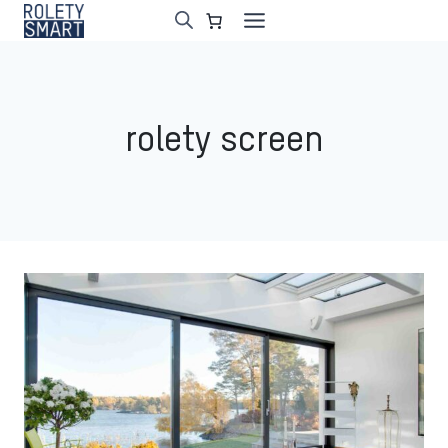
Przejdź
do
treści
rolety screen