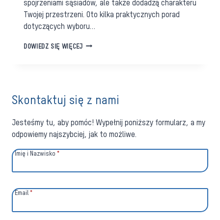
spojrzeniami sąsiadów, ale także dodadzą charakteru
Twojej przestrzeni. Oto kilka praktycznych porad
dotyczących wyboru…
JAK
DOWIEDZ SIĘ WIĘCEJ
WYBRAĆ
IDEALNE
OSŁONY
NA
OKNO
Skontaktuj się z nami
BALKONOWE/TARASOWE?
PRAKTYCZNE
PORADY
Jesteśmy tu, aby pomóc! Wypełnij poniższy formularz, a my
odpowiemy najszybciej, jak to możliwe.
Imię i Nazwisko
*
Email
*