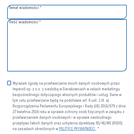
Temat wiadomości
*
Treść wiadomości
*
Wyrażam zgodę na przetwarzanie moich danych osobowych przez
Imperoll sp. z o.o. z siedzibą w Sierakowicach w celach marketingu
bezpośredniego dotyczącego własnych produktów i usług. Dane w
tym celu przetwarzane będą na podstawie art. 6 ust. 1 lit. a)
Rozporządzenia Parlamentu Europejskiego i Rady (UE) 2016/679 z dnia
27 kwietnia 2016 roku w sprawie ochrony osób fizycznych w związku z
przetwarzaniem danych osobowych i w sprawie swobodnego
przepływu takich danych oraz uchylenia dyrektywy 95/46/WE (RODO)
na zasadach określonych w
POLITYCE PRYWATNOŚCI
.
*