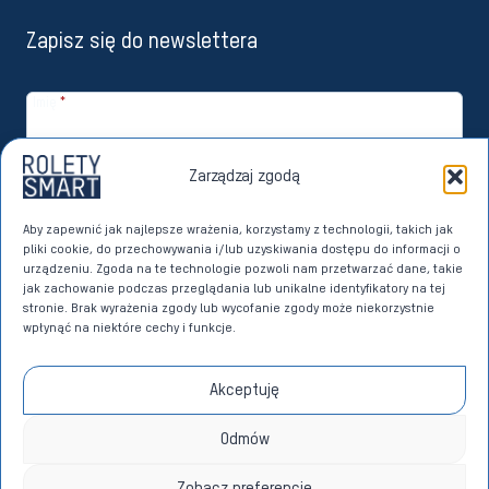
Zapisz się do newslettera
Imię
*
Email
*
Zarządzaj zgodą
Zapisuję się
Aby zapewnić jak najlepsze wrażenia, korzystamy z technologii, takich jak
pliki cookie, do przechowywania i/lub uzyskiwania dostępu do informacji o
Wyrażam zgodę na przetwarzanie moich danych osobowych przez
urządzeniu. Zgoda na te technologie pozwoli nam przetwarzać dane, takie
Imperoll sp. z o.o. z siedzibą w Sierakowicach w celach marketingu
jak zachowanie podczas przeglądania lub unikalne identyfikatory na tej
bezpośredniego dotyczącego własnych produktów i usług. Dane w
stronie. Brak wyrażenia zgody lub wycofanie zgody może niekorzystnie
tym celu przetwarzane będą na podstawie art. 6 ust. 1 lit. a)
wpłynąć na niektóre cechy i funkcje.
Rozporządzenia Parlamentu Europejskiego i Rady (UE) 2016/679 z dnia
27 kwietnia 2016 roku w sprawie ochrony osób fizycznych w związku z
przetwarzaniem danych osobowych i w sprawie swobodnego
Akceptuję
przepływu takich danych oraz uchylenia dyrektywy 95/46/WE (RODO)
na zasadach określonych w
POLITYCE PRYWATNOŚCI
.
*
Odmów
Zobacz preferencje