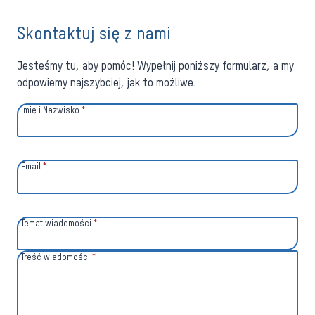
WYBIERASZ
SPOSÓB
Skontaktuj się z nami
MONTAŻU
Jesteśmy tu, aby pomóc! Wypełnij poniższy formularz, a my
odpowiemy najszybciej, jak to możliwe.
Imię i Nazwisko
*
Email
*
Temat wiadomości
*
Treść wiadomości
*