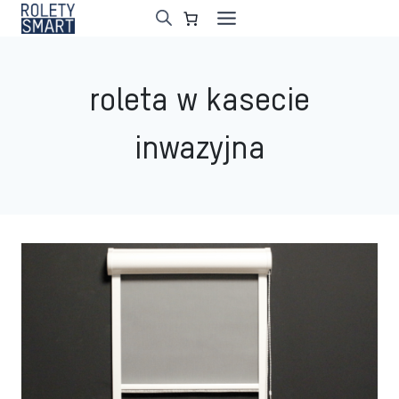
Przejdź
do
treści
roleta w kasecie
inwazyjna