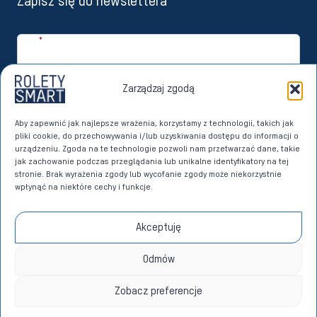
Zapisz się do newslettera
Imię
*
Email
*
Zarządzaj zgodą
Zapisuję się
Aby zapewnić jak najlepsze wrażenia, korzystamy z technologii, takich jak
pliki cookie, do przechowywania i/lub uzyskiwania dostępu do informacji o
Wyrażam zgodę na przetwarzanie moich danych osobowych przez
urządzeniu. Zgoda na te technologie pozwoli nam przetwarzać dane, takie
Imperoll sp. z o.o. z siedzibą w Sierakowicach w celach marketingu
jak zachowanie podczas przeglądania lub unikalne identyfikatory na tej
bezpośredniego dotyczącego własnych produktów i usług. Dane w
stronie. Brak wyrażenia zgody lub wycofanie zgody może niekorzystnie
tym celu przetwarzane będą na podstawie art. 6 ust. 1 lit. a)
wpłynąć na niektóre cechy i funkcje.
Rozporządzenia Parlamentu Europejskiego i Rady (UE) 2016/679 z dnia
27 kwietnia 2016 roku w sprawie ochrony osób fizycznych w związku z
przetwarzaniem danych osobowych i w sprawie swobodnego
Akceptuję
przepływu takich danych oraz uchylenia dyrektywy 95/46/WE (RODO)
na zasadach określonych w
POLITYCE PRYWATNOŚCI
.
*
Odmów
Zobacz preferencje