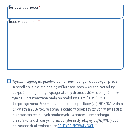
Temat wiadomości
*
Treść wiadomości
*
Wyrażam zgodę na przetwarzanie moich danych osobowych przez
Imperoll sp. z o.o. z siedzibą w Sierakowicach w celach marketingu
bezpośredniego dotyczącego własnych produktów i usług. Dane w
tym celu przetwarzane będą na podstawie art. 6 ust. 1 lit. a)
Rozporządzenia Parlamentu Europejskiego i Rady (UE) 2016/679 z dnia
27 kwietnia 2016 roku w sprawie ochrony osób fizycznych w związku z
przetwarzaniem danych osobowych i w sprawie swobodnego
przepływu takich danych oraz uchylenia dyrektywy 95/46/WE (RODO)
na zasadach określonych w
POLITYCE PRYWATNOŚCI
.
*