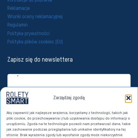
Instrukcje do pobrania
Reklamacje
Wrunki oceny reklamacyjnej
Regulamin
Polityka prywatności
Polityka plików cookies (EU)
Zapisz się do newslettera
Imię
*
Email
*
Zarządzaj zgodą
Zapisuję się
Aby zapewnić jak najlepsze wrażenia, korzystamy z technologii, takich jak
pliki cookie, do przechowywania i/lub uzyskiwania dostępu do informacji o
Wyrażam zgodę na przetwarzanie moich danych osobowych przez
urządzeniu. Zgoda na te technologie pozwoli nam przetwarzać dane, takie
Imperoll sp. z o.o. z siedzibą w Sierakowicach w celach marketingu
jak zachowanie podczas przeglądania lub unikalne identyfikatory na tej
bezpośredniego dotyczącego własnych produktów i usług. Dane w
stronie. Brak wyrażenia zgody lub wycofanie zgody może niekorzystnie