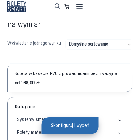
Przejdź
do
treści
na wymiar
Wyświetlanie jednego wyniku
Roleta w kasecie PVC z prowadnicami bezinwazyjna
od
168,00
zł
Kategorie
Systemy smart
Skonfiguruj i wyceń
Rolety materiałowe