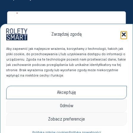
Imię
*
Email
*
Zarządzaj zgodą
Zapisuję się
Aby zapewnić jak najlepsze wrażenia, korzystamy z technologii, takich jak
pliki cookie, do przechowywania i/lub uzyskiwania dostępu do informacji o
Wyrażam zgodę na przetwarzanie moich danych osobowych przez
urządzeniu. Zgoda na te technologie pozwoli nam przetwarzać dane, takie
Imperoll sp. z o.o. z siedzibą w Sierakowicach w celach marketingu
jak zachowanie podczas przeglądania lub unikalne identyfikatory na tej
bezpośredniego dotyczącego własnych produktów i usług. Dane w
stronie. Brak wyrażenia zgody lub wycofanie zgody może niekorzystnie
tym celu przetwarzane będą na podstawie art. 6 ust. 1 lit. a)
wpłynąć na niektóre cechy i funkcje.
Rozporządzenia Parlamentu Europejskiego i Rady (UE) 2016/679 z dnia
27 kwietnia 2016 roku w sprawie ochrony osób fizycznych w związku z
przetwarzaniem danych osobowych i w sprawie swobodnego
Akceptuję
przepływu takich danych oraz uchylenia dyrektywy 95/46/WE (RODO)
na zasadach określonych w
POLITYCE PRYWATNOŚCI
.
*
Odmów
Zobacz preferencje
© 2026 Rolety Smart - wykonanie
Adsome
Polityka plików cookies
Polityka prywatności