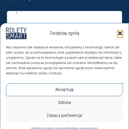
Imię
*
Email
*
Zarządzaj zgodą
Zapisuję się
Aby zapewnić jak najlepsze wrażenia, korzystamy z technologii, takich jak
pliki cookie, do przechowywania i/lub uzyskiwania dostępu do informacji o
Wyrażam zgodę na przetwarzanie moich danych osobowych przez
urządzeniu. Zgoda na te technologie pozwoli nam przetwarzać dane, takie
Imperoll sp. z o.o. z siedzibą w Sierakowicach w celach marketingu
jak zachowanie podczas przeglądania lub unikalne identyfikatory na tej
bezpośredniego dotyczącego własnych produktów i usług. Dane w
stronie. Brak wyrażenia zgody lub wycofanie zgody może niekorzystnie
tym celu przetwarzane będą na podstawie art. 6 ust. 1 lit. a)
wpłynąć na niektóre cechy i funkcje.
Rozporządzenia Parlamentu Europejskiego i Rady (UE) 2016/679 z dnia
27 kwietnia 2016 roku w sprawie ochrony osób fizycznych w związku z
przetwarzaniem danych osobowych i w sprawie swobodnego
Akceptuję
przepływu takich danych oraz uchylenia dyrektywy 95/46/WE (RODO)
na zasadach określonych w
POLITYCE PRYWATNOŚCI
.
*
Odmów
Zobacz preferencje
© 2026 Rolety Smart - wykonanie
Adsome
Polityka plików cookies
Polityka prywatności