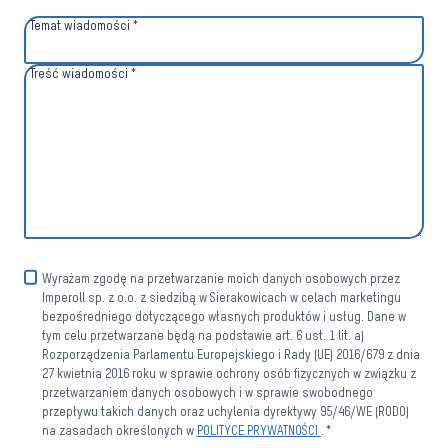
Temat wiadomości
*
Treść wiadomości
*
Wyrażam zgodę na przetwarzanie moich danych osobowych przez
Imperoll sp. z o.o. z siedzibą w Sierakowicach w celach marketingu
bezpośredniego dotyczącego własnych produktów i usług. Dane w
tym celu przetwarzane będą na podstawie art. 6 ust. 1 lit. a)
Rozporządzenia Parlamentu Europejskiego i Rady (UE) 2016/679 z dnia
27 kwietnia 2016 roku w sprawie ochrony osób fizycznych w związku z
przetwarzaniem danych osobowych i w sprawie swobodnego
przepływu takich danych oraz uchylenia dyrektywy 95/46/WE (RODO)
na zasadach określonych w
POLITYCE PRYWATNOŚCI
.
*