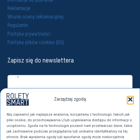
Instrukcje do pobrania
Reklamacje
Wrunki oceny reklamacyjnej
Regulamin
Polityka prywatności
Polityka plików cookies (EU)
Zapisz się do newslettera
Imię
*
Email
*
Zarządzaj zgodą
Zapisuję się
Aby zapewnić jak najlepsze wrażenia, korzystamy z technologii, takich jak
pliki cookie, do przechowywania i/lub uzyskiwania dostępu do informacji o
Wyrażam zgodę na przetwarzanie moich danych osobowych przez
urządzeniu. Zgoda na te technologie pozwoli nam przetwarzać dane, takie
Imperoll sp. z o.o. z siedzibą w Sierakowicach w celach marketingu
jak zachowanie podczas przeglądania lub unikalne identyfikatory na tej
bezpośredniego dotyczącego własnych produktów i usług. Dane w
stronie. Brak wyrażenia zgody lub wycofanie zgody może niekorzystnie