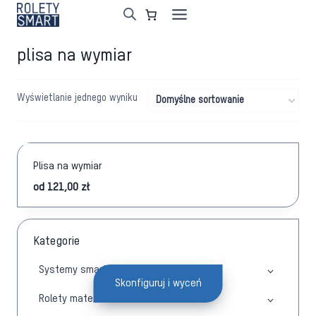
Przejdź
do
treści
plisa na wymiar
Wyświetlanie jednego wyniku
Plisa na wymiar
od
121,00
zł
Kategorie
Systemy smart
Skonfiguruj i wyceń
Rolety materiałowe