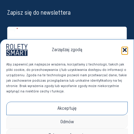
Zapisz się do newslettera
Imię
*
Email
*
Zarządzaj zgodą
Zapisuję się
Aby zapewnić jak najlepsze wrażenia, korzystamy z technologii, takich jak
pliki cookie, do przechowywania i/lub uzyskiwania dostępu do informacji o
Wyrażam zgodę na przetwarzanie moich danych osobowych przez
urządzeniu. Zgoda na te technologie pozwoli nam przetwarzać dane, takie
Imperoll sp. z o.o. z siedzibą w Sierakowicach w celach marketingu
jak zachowanie podczas przeglądania lub unikalne identyfikatory na tej
bezpośredniego dotyczącego własnych produktów i usług. Dane w
stronie. Brak wyrażenia zgody lub wycofanie zgody może niekorzystnie
tym celu przetwarzane będą na podstawie art. 6 ust. 1 lit. a)
wpłynąć na niektóre cechy i funkcje.
Rozporządzenia Parlamentu Europejskiego i Rady (UE) 2016/679 z dnia
27 kwietnia 2016 roku w sprawie ochrony osób fizycznych w związku z
przetwarzaniem danych osobowych i w sprawie swobodnego
Akceptuję
przepływu takich danych oraz uchylenia dyrektywy 95/46/WE (RODO)
na zasadach określonych w
POLITYCE PRYWATNOŚCI
.
*
Odmów