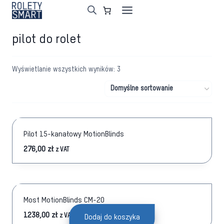
Przejdź
do
treści
pilot do rolet
Wyświetlanie wszystkich wyników: 3
Pilot 15-kanałowy MotionBlinds
276,00
zł
z VAT
Most MotionBlinds CM-20
1238,00
zł
z VAT
Dodaj do koszyka