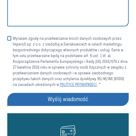
Wyrażam zgodę na przetwarzanie moich danych osobowych przez
Imperoll sp. z o.o. z siedzibą w Sierakowicach w celach marketingu
bezpośredniego dotyczącego własnych produktów i usług. Dane w
tym celu przetwarzane będą na podstawie art. 6 ust. 1 lit. a)
Rozporządzenia Parlamentu Europejskiego i Rady (UE) 2016/679 z dnia
27 kwietnia 2016 roku w sprawie ochrony osób fizycznych w związku z
przetwarzaniem danych osobowych i w sprawie swobodnego
przepływu takich danych oraz uchylenia dyrektywy 95/46/WE (RODO)
na zasadach określonych w
POLITYCE PRYWATNOŚCI
.
*
Wyślij wiadomość