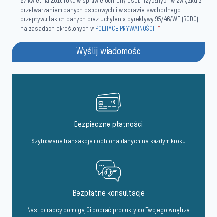
27 kwietnia 2016 roku w sprawie ochrony osób fizycznych w związku z
przetwarzaniem danych osobowych i w sprawie swobodnego
przepływu takich danych oraz uchylenia dyrektywy 95/46/WE (RODO)
na zasadach określonych w
POLITYCE PRYWATNOŚCI
.
*
Wyślij wiadomość
Bezpieczne płatności
Szyfrowane transakcje i ochrona danych na każdym kroku
Bezpłatne konsultacje
Nasi doradcy pomogą Ci dobrać produkty do Twojego wnętrza