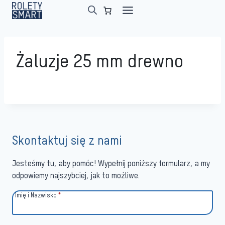
Przejdź
do
treści
Żaluzje 25 mm drewno
Skontaktuj się z nami
Jesteśmy tu, aby pomóc! Wypełnij poniższy formularz, a my
odpowiemy najszybciej, jak to możliwe.
Imię i Nazwisko
*