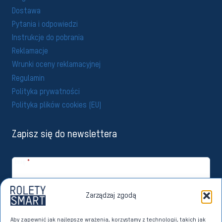
Dostawa
Pytania i odpowiedzi
Instrukcje do pobrania
Reklamacje
Wrunki oceny reklamacyjnej
Regulamin
Polityka prywatności
Polityka plików cookies (EU)
Zapisz się do newslettera
Imię
*
Email
*
Zarządzaj zgodą
Zapisuję się
Aby zapewnić jak najlepsze wrażenia, korzystamy z technologii, takich jak